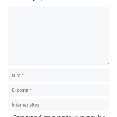
Yorum
İsim
E-
posta
İnternet
sitesi
Daha sonraki yorumlarımda kullanılması için