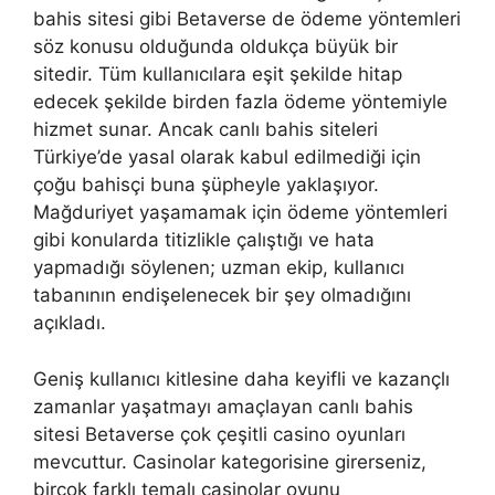
bahis sitesi gibi Betaverse de ödeme yöntemleri
söz konusu olduğunda oldukça büyük bir
sitedir. Tüm kullanıcılara eşit şekilde hitap
edecek şekilde birden fazla ödeme yöntemiyle
hizmet sunar. Ancak canlı bahis siteleri
Türkiye’de yasal olarak kabul edilmediği için
çoğu bahisçi buna şüpheyle yaklaşıyor.
Mağduriyet yaşamamak için ödeme yöntemleri
gibi konularda titizlikle çalıştığı ve hata
yapmadığı söylenen; uzman ekip, kullanıcı
tabanının endişelenecek bir şey olmadığını
açıkladı.
Geniş kullanıcı kitlesine daha keyifli ve kazançlı
zamanlar yaşatmayı amaçlayan canlı bahis
sitesi Betaverse çok çeşitli casino oyunları
mevcuttur. Casinolar kategorisine girerseniz,
birçok farklı temalı casinolar oyunu