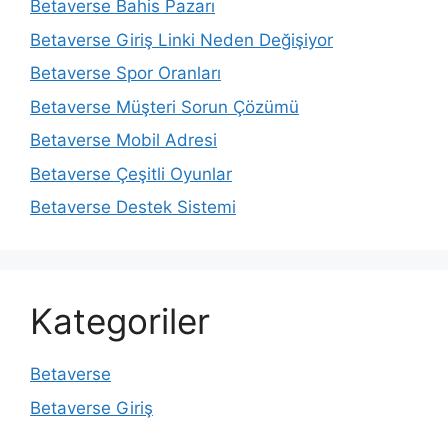
Betaverse Bahis Pazarı
Betaverse Giriş Linki Neden Değişiyor
Betaverse Spor Oranları
Betaverse Müşteri Sorun Çözümü
Betaverse Mobil Adresi
Betaverse Çeşitli Oyunlar
Betaverse Destek Sistemi
Kategoriler
Betaverse
Betaverse Giriş