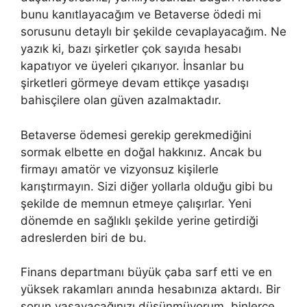
bunu kanıtlayacağım ve Betaverse ödedi mi
sorusunu detaylı bir şekilde cevaplayacağım. Ne
yazık ki, bazı şirketler çok sayıda hesabı
kapatıyor ve üyeleri çıkarıyor. İnsanlar bu
şirketleri görmeye devam ettikçe yasadışı
bahisçilere olan güven azalmaktadır.
Betaverse ödemesi gerekip gerekmediğini
sormak elbette en doğal hakkınız. Ancak bu
firmayı amatör ve vizyonsuz kişilerle
karıştırmayın. Sizi diğer yollarla olduğu gibi bu
şekilde de memnun etmeye çalışırlar. Yeni
dönemde en sağlıklı şekilde yerine getirdiği
adreslerden biri de bu.
Finans departmanı büyük çaba sarf etti ve en
yüksek rakamları anında hesabınıza aktardı. Bir
sorun yaşayacağınızı düşünmüyorum, binlerce