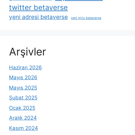
twitter betaverse
yeni adresi betaverse
yeni giris betaverse
Arşivler
Haziran 2026
Mayıs 2026
Mayıs 2025
Şubat 2025
Ocak 2025
Aralık 2024
Kasım 2024