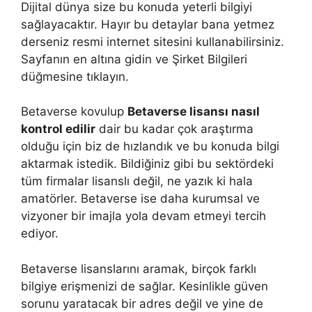
Dijital dünya size bu konuda yeterli bilgiyi
sağlayacaktır. Hayır bu detaylar bana yetmez
derseniz resmi internet sitesini kullanabilirsiniz.
Sayfanın en altına gidin ve Şirket Bilgileri
düğmesine tıklayın.
Betaverse kovulup
Betaverse lisansı nasıl
kontrol edilir
dair bu kadar çok araştırma
olduğu için biz de hızlandık ve bu konuda bilgi
aktarmak istedik. Bildiğiniz gibi bu sektördeki
tüm firmalar lisanslı değil, ne yazık ki hala
amatörler. Betaverse ise daha kurumsal ve
vizyoner bir imajla yola devam etmeyi tercih
ediyor.
Betaverse lisanslarını aramak, birçok farklı
bilgiye erişmenizi de sağlar. Kesinlikle güven
sorunu yaratacak bir adres değil ve yine de