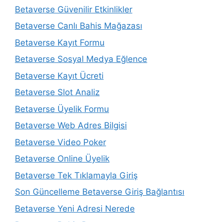
Betaverse Güvenilir Etkinlikler
Betaverse Canlı Bahis Mağazası
Betaverse Kayıt Formu
Betaverse Sosyal Medya Eğlence
Betaverse Kayıt Ücreti
Betaverse Slot Analiz
Betaverse Üyelik Formu
Betaverse Web Adres Bilgisi
Betaverse Video Poker
Betaverse Online Üyelik
Betaverse Tek Tıklamayla Giriş
Son Güncelleme Betaverse Giriş Bağlantısı
Betaverse Yeni Adresi Nerede