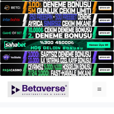
İçeriğe
atla
Menü