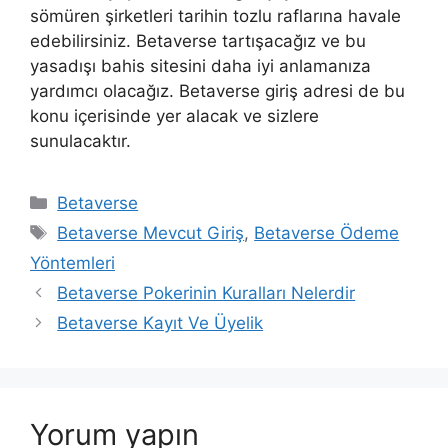
sömüren şirketleri tarihin tozlu raflarına havale
edebilirsiniz. Betaverse tartışacağız ve bu
yasadışı bahis sitesini daha iyi anlamanıza
yardımcı olacağız. Betaverse giriş adresi de bu
konu içerisinde yer alacak ve sizlere
sunulacaktır.
Kategoriler
Betaverse
Etiketler
Betaverse Mevcut Giriş
,
Betaverse Ödeme
Yöntemleri
Yazı
Betaverse Pokerinin Kuralları Nelerdir
dolaşımı
Betaverse Kayıt Ve Üyelik
Yorum yapın