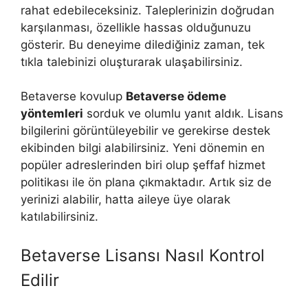
rahat edebileceksiniz. Taleplerinizin doğrudan
karşılanması, özellikle hassas olduğunuzu
gösterir. Bu deneyime dilediğiniz zaman, tek
tıkla talebinizi oluşturarak ulaşabilirsiniz.
Betaverse kovulup
Betaverse ödeme
yöntemleri
sorduk ve olumlu yanıt aldık. Lisans
bilgilerini görüntüleyebilir ve gerekirse destek
ekibinden bilgi alabilirsiniz. Yeni dönemin en
popüler adreslerinden biri olup şeffaf hizmet
politikası ile ön plana çıkmaktadır. Artık siz de
yerinizi alabilir, hatta aileye üye olarak
katılabilirsiniz.
Betaverse Lisansı Nasıl Kontrol
Edilir