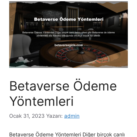
Betaverse Ödeme
Yöntemleri
Ocak 31, 2023
Yazarı:
admin
Betaverse Ödeme Yöntemleri Diğer birçok canlı