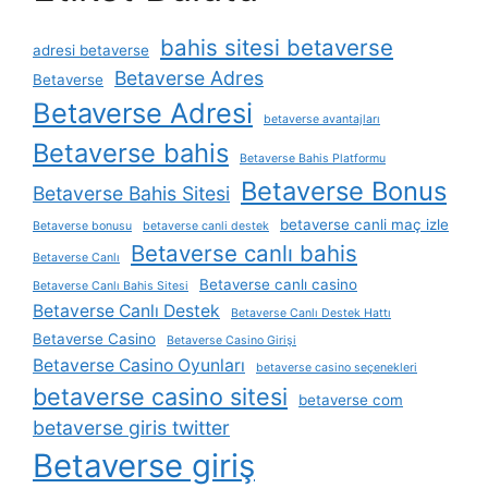
bahis sitesi betaverse
adresi betaverse
Betaverse Adres
Betaverse
Betaverse Adresi
betaverse avantajları
Betaverse bahis
Betaverse Bahis Platformu
Betaverse Bonus
Betaverse Bahis Sitesi
betaverse canli maç izle
Betaverse bonusu
betaverse canli destek
Betaverse canlı bahis
Betaverse Canlı
Betaverse canlı casino
Betaverse Canlı Bahis Sitesi
Betaverse Canlı Destek
Betaverse Canlı Destek Hattı
Betaverse Casino
Betaverse Casino Girişi
Betaverse Casino Oyunları
betaverse casino seçenekleri
betaverse casino sitesi
betaverse com
betaverse giris twitter
Betaverse giriş