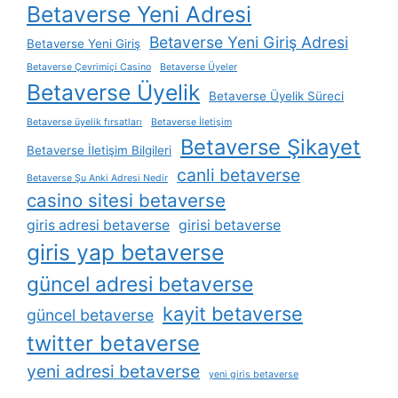
Betaverse Yeni Adresi
Betaverse Yeni Giriş Adresi
Betaverse Yeni Giriş
Betaverse Çevrimiçi Casino
Betaverse Üyeler
Betaverse Üyelik
Betaverse Üyelik Süreci
Betaverse üyelik fırsatları
Betaverse İletişim
Betaverse Şikayet
Betaverse İletişim Bilgileri
canli betaverse
Betaverse Şu Anki Adresi Nedir
casino sitesi betaverse
giris adresi betaverse
girisi betaverse
giris yap betaverse
güncel adresi betaverse
kayit betaverse
güncel betaverse
twitter betaverse
yeni adresi betaverse
yeni giris betaverse