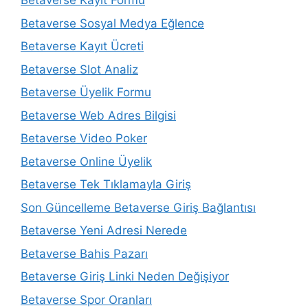
Betaverse Kayıt Formu
Betaverse Sosyal Medya Eğlence
Betaverse Kayıt Ücreti
Betaverse Slot Analiz
Betaverse Üyelik Formu
Betaverse Web Adres Bilgisi
Betaverse Video Poker
Betaverse Online Üyelik
Betaverse Tek Tıklamayla Giriş
Son Güncelleme Betaverse Giriş Bağlantısı
Betaverse Yeni Adresi Nerede
Betaverse Bahis Pazarı
Betaverse Giriş Linki Neden Değişiyor
Betaverse Spor Oranları