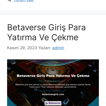
Betaverse Giriş Para
Yatırma Ve Çekme
Kasım 29, 2023
Yazarı:
admin