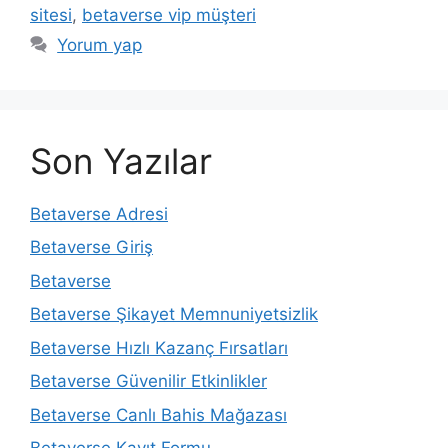
sitesi
,
betaverse vip müşteri
Yorum yap
Son Yazılar
Betaverse Adresi
Betaverse Giriş
Betaverse
Betaverse Şikayet Memnuniyetsizlik
Betaverse Hızlı Kazanç Fırsatları
Betaverse Güvenilir Etkinlikler
Betaverse Canlı Bahis Mağazası