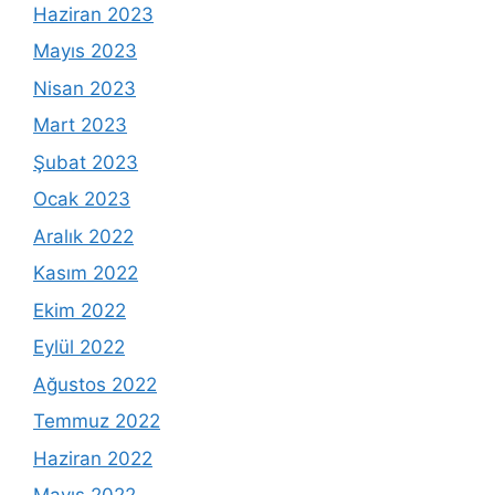
Haziran 2023
Mayıs 2023
Nisan 2023
Mart 2023
Şubat 2023
Ocak 2023
Aralık 2022
Kasım 2022
Ekim 2022
Eylül 2022
Ağustos 2022
Temmuz 2022
Haziran 2022