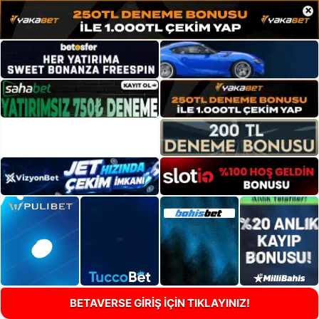
×
BETAVERSE GİRİŞ İÇİN TIKLAYINIZ!