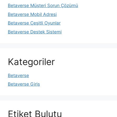
Betaverse Müşteri Sorun Çözümü
Betaverse Mobil Adresi
Betaverse Çeşitli Oyunlar
Betaverse Destek Sistemi
Kategoriler
Betaverse
Betaverse Giriş
Etiket Bulutu