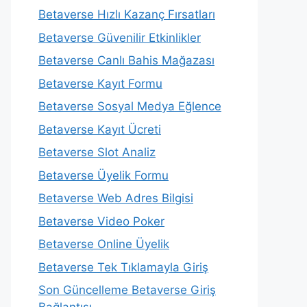
Betaverse Hızlı Kazanç Fırsatları
Betaverse Güvenilir Etkinlikler
Betaverse Canlı Bahis Mağazası
Betaverse Kayıt Formu
Betaverse Sosyal Medya Eğlence
Betaverse Kayıt Ücreti
Betaverse Slot Analiz
Betaverse Üyelik Formu
Betaverse Web Adres Bilgisi
Betaverse Video Poker
Betaverse Online Üyelik
Betaverse Tek Tıklamayla Giriş
Son Güncelleme Betaverse Giriş