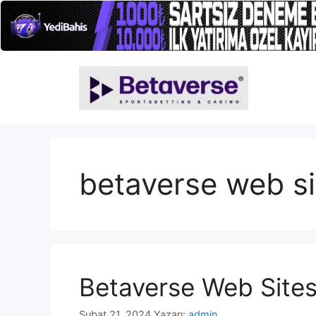
İçeriğe
atla
betaverse web site
Betaverse Web Sitesi
Şubat 21, 2024
Yazarı:
admin