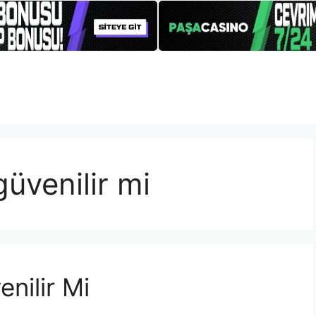
güvenilir mi
nilir Mi