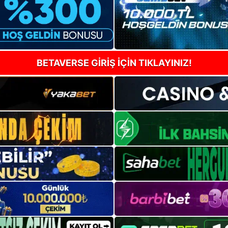
BETAVERSE GİRİŞ İÇİN TIKLAYINIZ!