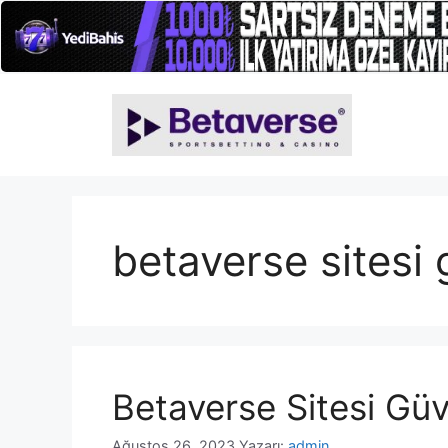
İçeriğe
atla
betaverse sitesi 
Betaverse Sitesi Güve
Ağustos 26, 2023
Yazarı:
admin