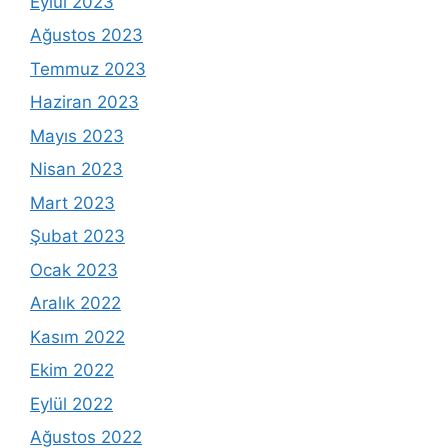
Eylül 2023
Ağustos 2023
Temmuz 2023
Haziran 2023
Mayıs 2023
Nisan 2023
Mart 2023
Şubat 2023
Ocak 2023
Aralık 2022
Kasım 2022
Ekim 2022
Eylül 2022
Ağustos 2022