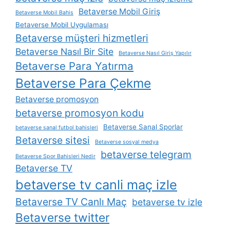
Betaverse Mobil Giriş
Betaverse Mobil Bahis
Betaverse Mobil Uygulaması
Betaverse müşteri hizmetleri
Betaverse Nasıl Bir Site
Betaverse Nasıl Giriş Yapılır
Betaverse Para Yatırma
Betaverse Para Çekme
Betaverse promosyon
betaverse promosyon kodu
Betaverse Sanal Sporlar
betaverse sanal futbol bahisleri
Betaverse sitesi
Betaverse sosyal medya
betaverse telegram
Betaverse Spor Bahisleri Nedir
Betaverse TV
betaverse tv canli maç izle
Betaverse TV Canlı Maç
betaverse tv izle
Betaverse twitter