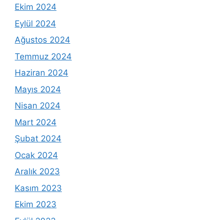
Ekim 2024
Eylül 2024
Ağustos 2024
Temmuz 2024
Haziran 2024
Mayıs 2024
Nisan 2024
Mart 2024
Şubat 2024
Ocak 2024
Aralık 2023
Kasım 2023
Ekim 2023