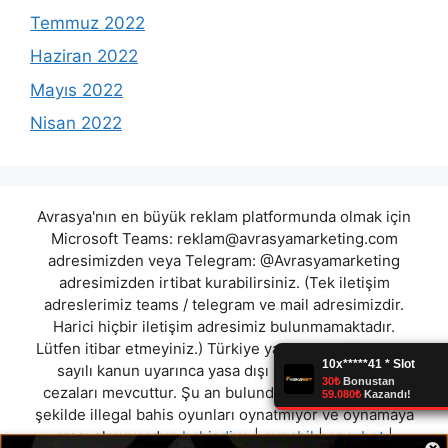
Temmuz 2022
Haziran 2022
Mayıs 2022
Nisan 2022
Avrasya'nın en büyük reklam platformunda olmak için
Microsoft Teams:
reklam@avrasyamarketing.com
adresimizden veya Telegram: @Avrasyamarketing
adresimizden irtibat kurabilirsiniz. (Tek iletişim
adreslerimiz teams / telegram ve mail adresimizdir.
Harici hiçbir iletişim adresimiz bulunmamaktadır.
Lütfen itibar etmeyiniz.) Türkiye yasalarına göre 7258
sayılı kanun uyarınca yasa dışı bahis oynamanın
cezaları mevcuttur. Şu an bulunduğunuz site hiç bir
şekilde illegal bahis oyunları oynatmıyor ve oynamaya
aracı olmuyordur.
bahisdiyo
|
oynabil
|
onaybet
|
×