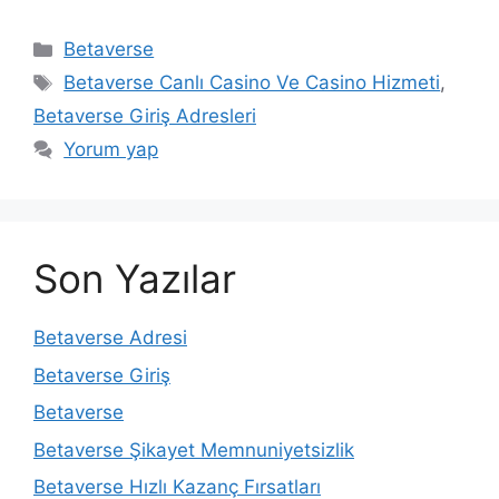
Kategoriler
Betaverse
Etiketler
Betaverse Canlı Casino Ve Casino Hizmeti
,
Betaverse Giriş Adresleri
Yorum yap
Son Yazılar
Betaverse Adresi
Betaverse Giriş
Betaverse
Betaverse Şikayet Memnuniyetsizlik
Betaverse Hızlı Kazanç Fırsatları