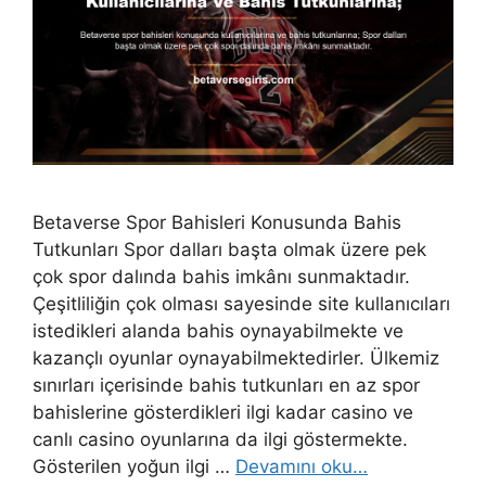
Betaverse Spor Bahisleri Konusunda Bahis
Tutkunları Spor dalları başta olmak üzere pek
çok spor dalında bahis imkânı sunmaktadır.
Çeşitliliğin çok olması sayesinde site kullanıcıları
istedikleri alanda bahis oynayabilmekte ve
kazançlı oyunlar oynayabilmektedirler. Ülkemiz
sınırları içerisinde bahis tutkunları en az spor
bahislerine gösterdikleri ilgi kadar casino ve
canlı casino oyunlarına da ilgi göstermekte.
Gösterilen yoğun ilgi …
Devamını oku…