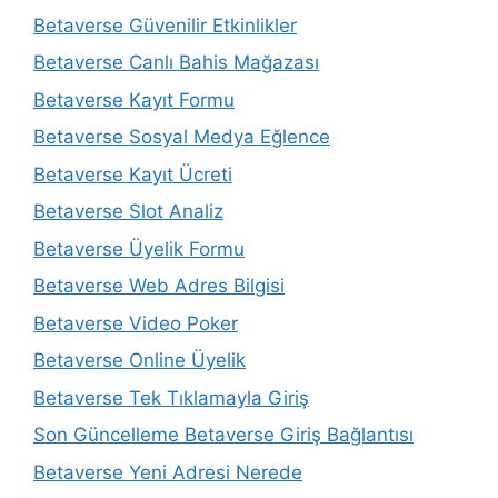
Betaverse Güvenilir Etkinlikler
Betaverse Canlı Bahis Mağazası
Betaverse Kayıt Formu
Betaverse Sosyal Medya Eğlence
Betaverse Kayıt Ücreti
Betaverse Slot Analiz
Betaverse Üyelik Formu
Betaverse Web Adres Bilgisi
Betaverse Video Poker
Betaverse Online Üyelik
Betaverse Tek Tıklamayla Giriş
Son Güncelleme Betaverse Giriş Bağlantısı
Betaverse Yeni Adresi Nerede