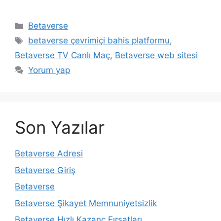
Kategoriler
Betaverse
Etiketler
betaverse çevrimiçi bahis platformu
,
Betaverse TV Canlı Maç
,
Betaverse web sitesi
Yorum yap
Son Yazılar
Betaverse Adresi
Betaverse Giriş
Betaverse
Betaverse Şikayet Memnuniyetsizlik
Betaverse Hızlı Kazanç Fırsatları