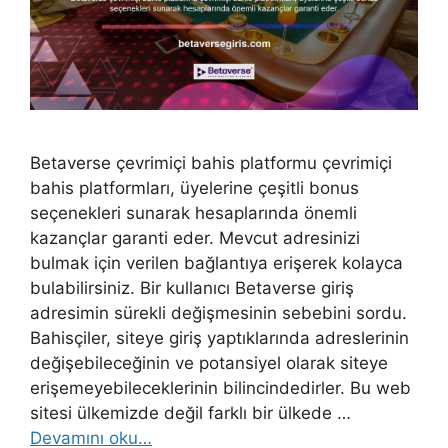
Betaverse çevrimiçi bahis platformu çevrimiçi
bahis platformları, üyelerine çeşitli bonus
seçenekleri sunarak hesaplarında önemli
kazançlar garanti eder. Mevcut adresinizi
bulmak için verilen bağlantıya erişerek kolayca
bulabilirsiniz. Bir kullanıcı Betaverse giriş
adresimin sürekli değişmesinin sebebini sordu.
Bahisçiler, siteye giriş yaptıklarında adreslerinin
değişebileceğinin ve potansiyel olarak siteye
erişemeyebileceklerinin bilincindedirler. Bu web
sitesi ülkemizde değil farklı bir ülkede …
Devamını oku…