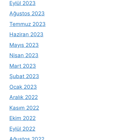
Eylül 2023
Ağustos 2023
Temmuz 2023
Haziran 2023
Mayıs 2023
Nisan 2023
Mart 2023
Şubat 2023
Ocak 2023
Aralık 2022
Kasım 2022
Ekim 2022
Eylül 2022
Ağustos 2022