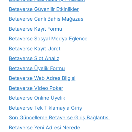
Betaverse Güvenilir Etkinlikler
Betaverse Canlı Bahis Mağazası
Betaverse Kayıt Formu
Betaverse Sosyal Medya Eğlence
Betaverse Kayıt Ücreti
Betaverse Slot Analiz
Betaverse Üyelik Formu
Betaverse Web Adres Bilgisi
Betaverse Video Poker
Betaverse Online Üyelik
Betaverse Tek Tıklamayla Giriş
Son Güncelleme Betaverse Giriş Bağlantısı
Betaverse Yeni Adresi Nerede