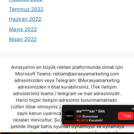
Temmuz 2022
Haziran 2022
Mayıs 2022
Nisan 2022
Avrasya'nın en büyük reklam platformunda olmak için
Microsoft Teams:
reklam@avrasyamarketing.com
adresimizden veya Telegram: @Avrasyamarketing
adresimizden irtibat kurabilirsiniz. (Tek iletişim
adreslerimiz teams / telegram ve mail adresimizdir.
Harici hiçbir iletişim adresimiz bulunmamaktadır.
Lütfen itibar etmeyiniz.) Türkiye yasalarına göre 7258
sayılı kanun uyarınca yasa dışı bahis oynamanın
cezaları mevcuttur. Şu an bulunduğunuz site hiç bir
şekilde illegal bahis oyunları oynatmıyor ve oynamaya
aracı olmuyordur.
bahisdiyo
|
oynabil
|
onaybet
|