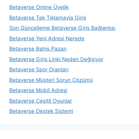
Betaverse Online Üyelik
Betaverse Tek Tıklamayla Giriş
Son Güncelleme Betaverse Giriş Bağlantısı
Betaverse Yeni Adresi Nerede
Betaverse Bahis Pazarı
Betaverse Giriş Linki Neden Değişiyor
Betaverse Spor Oranları
Betaverse Müşteri Sorun Çözümü
Betaverse Mobil Adresi
Betaverse Çeşitli Oyunlar
Betaverse Destek Sistemi