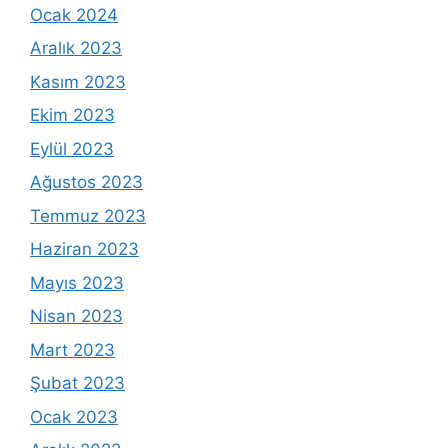
Ocak 2024
Aralık 2023
Kasım 2023
Ekim 2023
Eylül 2023
Ağustos 2023
Temmuz 2023
Haziran 2023
Mayıs 2023
Nisan 2023
Mart 2023
Şubat 2023
Ocak 2023