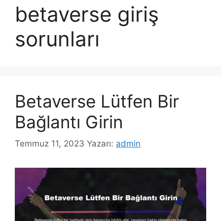
betaverse giriş
sorunları
Betaverse Lütfen Bir
Bağlantı Girin
Temmuz 11, 2023
Yazarı:
admin