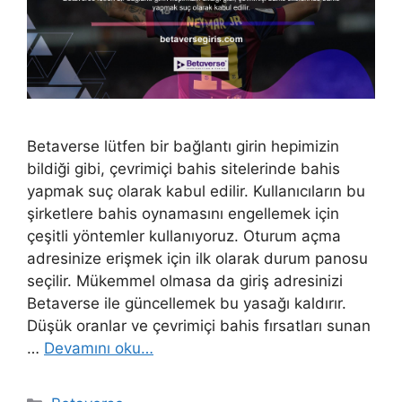
Betaverse lütfen bir bağlantı girin hepimizin
bildiği gibi, çevrimiçi bahis sitelerinde bahis
yapmak suç olarak kabul edilir. Kullanıcıların bu
şirketlere bahis oynamasını engellemek için
çeşitli yöntemler kullanıyoruz. Oturum açma
adresinize erişmek için ilk olarak durum panosu
seçilir. Mükemmel olmasa da giriş adresinizi
Betaverse ile güncellemek bu yasağı kaldırır.
Düşük oranlar ve çevrimiçi bahis fırsatları sunan
…
Devamını oku…
Kategoriler