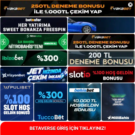
×
BETAVERSE GİRİŞ İÇİN TIKLAYINIZ!