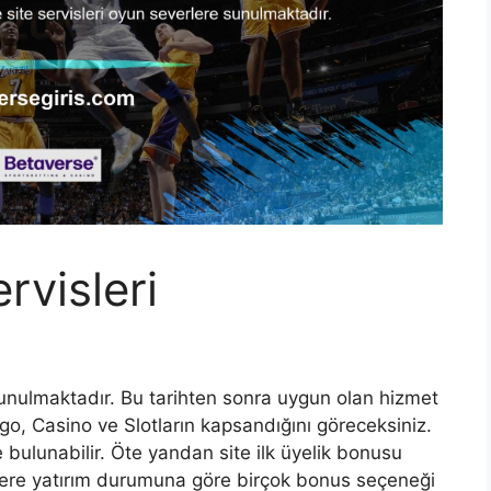
rvisleri
sunulmaktadır. Bu tarihten sonra uygun olan hizmet
go, Casino ve Slotların kapsandığını göreceksiniz.
bulunabilir. Öte yandan site ilk üyelik bonusu
zere yatırım durumuna göre birçok bonus seçeneği