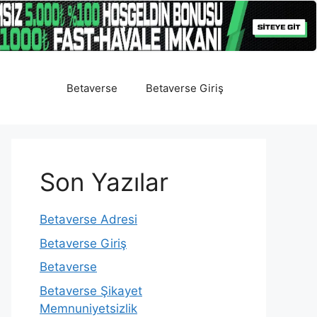
Betaverse
Betaverse Giriş
Son Yazılar
Betaverse Adresi
Betaverse Giriş
Betaverse
Betaverse Şikayet
Memnuniyetsizlik