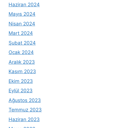
Haziran 2024
Mayıs 2024
Nisan 2024
Mart 2024
Şubat 2024
Ocak 2024
Aralık 2023
Kasım 2023
Ekim 2023
Eylül 2023
Ağustos 2023
Temmuz 2023
Haziran 2023