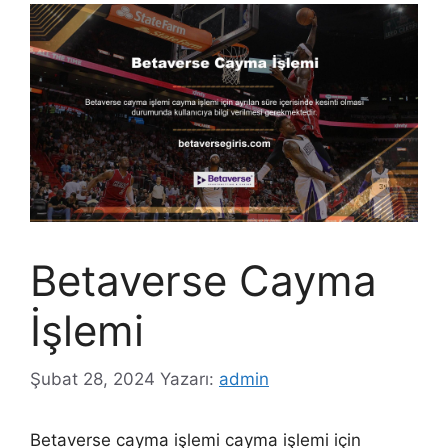
Betaverse Cayma
İşlemi
Şubat 28, 2024
Yazarı:
admin
Betaverse cayma işlemi cayma işlemi için