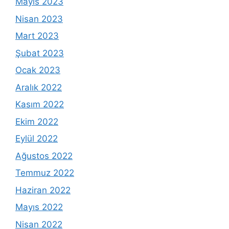
Mayıs 2023
Nisan 2023
Mart 2023
Şubat 2023
Ocak 2023
Aralık 2022
Kasım 2022
Ekim 2022
Eylül 2022
Ağustos 2022
Temmuz 2022
Haziran 2022
Mayıs 2022
Nisan 2022