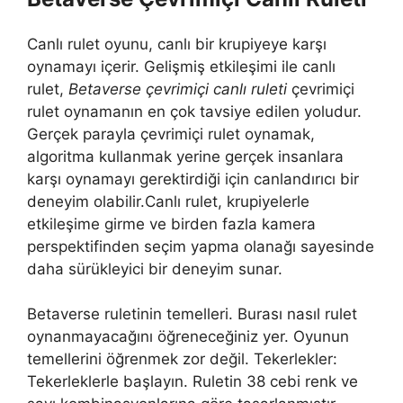
Canlı rulet oyunu, canlı bir krupiyeye karşı
oynamayı içerir. Gelişmiş etkileşimi ile canlı
rulet,
Betaverse çevrimiçi canlı ruleti
çevrimiçi
rulet oynamanın en çok tavsiye edilen yoludur.
Gerçek parayla çevrimiçi rulet oynamak,
algoritma kullanmak yerine gerçek insanlara
karşı oynamayı gerektirdiği için canlandırıcı bir
deneyim olabilir.Canlı rulet, krupiyelerle
etkileşime girme ve birden fazla kamera
perspektifinden seçim yapma olanağı sayesinde
daha sürükleyici bir deneyim sunar.
Betaverse ruletinin temelleri. Burası nasıl rulet
oynanmayacağını öğreneceğiniz yer. Oyunun
temellerini öğrenmek zor değil. Tekerlekler:
Tekerleklerle başlayın. Ruletin 38 cebi renk ve