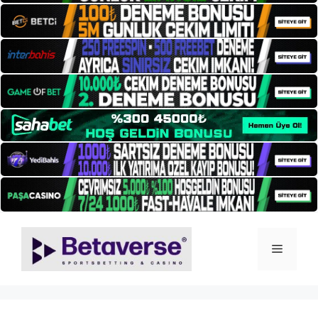
İçeriğe
atla
Menü