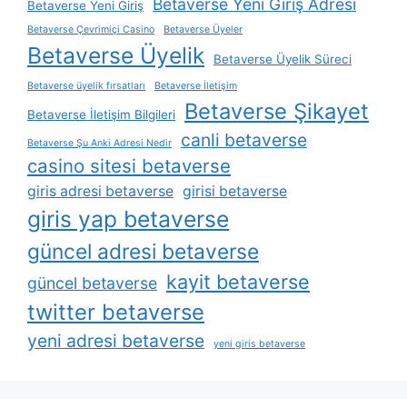
Betaverse Yeni Giriş Adresi
Betaverse Yeni Giriş
Betaverse Çevrimiçi Casino
Betaverse Üyeler
Betaverse Üyelik
Betaverse Üyelik Süreci
Betaverse üyelik fırsatları
Betaverse İletişim
Betaverse Şikayet
Betaverse İletişim Bilgileri
canli betaverse
Betaverse Şu Anki Adresi Nedir
casino sitesi betaverse
giris adresi betaverse
girisi betaverse
giris yap betaverse
güncel adresi betaverse
kayit betaverse
güncel betaverse
twitter betaverse
yeni adresi betaverse
yeni giris betaverse