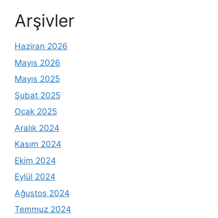
Arşivler
Haziran 2026
Mayıs 2026
Mayıs 2025
Şubat 2025
Ocak 2025
Aralık 2024
Kasım 2024
Ekim 2024
Eylül 2024
Ağustos 2024
Temmuz 2024