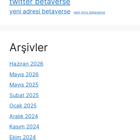
twitter betaverse
yeni adresi betaverse
yeni giris betaverse
Arşivler
Haziran 2026
Mayıs 2026
Mayıs 2025
Şubat 2025
Ocak 2025
Aralık 2024
Kasım 2024
Ekim 2024