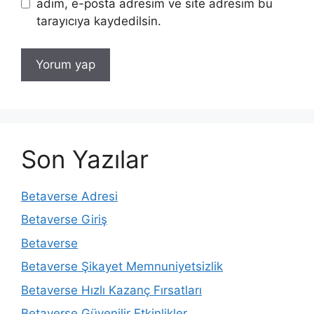
adım, e-posta adresim ve site adresim bu
tarayıcıya kaydedilsin.
Son Yazılar
Betaverse Adresi
Betaverse Giriş
Betaverse
Betaverse Şikayet Memnuniyetsizlik
Betaverse Hızlı Kazanç Fırsatları
Betaverse Güvenilir Etkinlikler