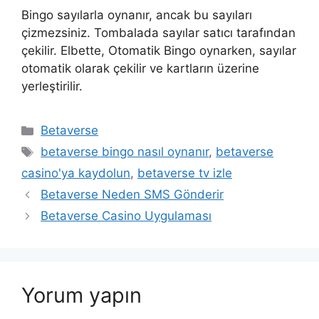
Bingo sayılarla oynanır, ancak bu sayıları
çizmezsiniz. Tombalada sayılar satıcı tarafından
çekilir. Elbette, Otomatik Bingo oynarken, sayılar
otomatik olarak çekilir ve kartların üzerine
yerleştirilir.
Kategoriler
Betaverse
Etiketler
betaverse bingo nasıl oynanır
,
betaverse
casino'ya kaydolun
,
betaverse tv izle
Yazı
Betaverse Neden SMS Gönderir
dolaşımı
Betaverse Casino Uygulaması
Yorum yapın