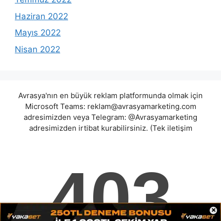
Haziran 2022
Mayıs 2022
Nisan 2022
Avrasya'nın en büyük reklam platformunda olmak için
Microsoft Teams:
reklam@avrasyamarketing.com
adresimizden veya Telegram: @Avrasyamarketing
adresimizden irtibat kurabilirsiniz. (Tek iletişim
adreslerimiz teams / telegram ve mail adresimizdir.
Harici hiçbir iletişim adresimiz bulunmamaktadır.
Lütfen itibar etmeyiniz.) Türkiye yasalarına göre 7258
sayılı kanun uyarınca yasa dışı bahis oynamanın
cezaları mevcuttur. Şu an bulunduğunuz site hiç bir
şekilde illegal bahis oyunları oynatmıyor ve oynamaya
aracı olmuyordur.
bahisdiyo
|
oynabil
|
onaybet
|
×
cannonbet
|
timeto
|
askbahis
|
betarsenal
|
toobet