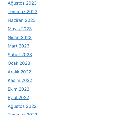
Ağustos 2023
Temmuz 2023
Haziran 2023
Mayıs 2023
Nisan 2023
Mart 2023
Şubat 2023
Ocak 2023
Aralık 2022
Kasım 2022
Ekim 2022
Eylül 2022
Ağustos 2022
Temmuz 2022