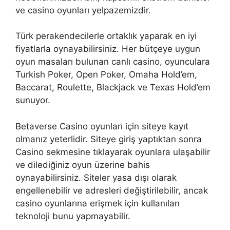
ve casino oyunları yelpazemizdir.
Türk perakendecilerle ortaklık yaparak en iyi
fiyatlarla oynayabilirsiniz. Her bütçeye uygun
oyun masaları bulunan canlı casino, oyunculara
Turkish Poker, Open Poker, Omaha Hold’em,
Baccarat, Roulette, Blackjack ve Texas Hold’em
sunuyor.
Betaverse Casino oyunları için siteye kayıt
olmanız yeterlidir. Siteye giriş yaptıktan sonra
Casino sekmesine tıklayarak oyunlara ulaşabilir
ve dilediğiniz oyun üzerine bahis
oynayabilirsiniz. Siteler yasa dışı olarak
engellenebilir ve adresleri değiştirilebilir, ancak
casino oyunlarına erişmek için kullanılan
teknoloji bunu yapmayabilir.