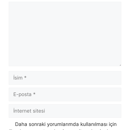
Yorum
İsim
E-
posta
İnternet
sitesi
Daha sonraki yorumlarımda kullanılması için