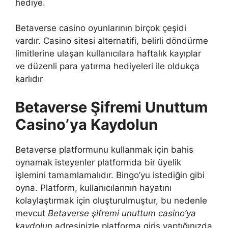
hediye.
Betaverse casino oyunlarının birçok çeşidi
vardır. Casino sitesi alternatifi, belirli döndürme
limitlerine ulaşan kullanıcılara haftalık kayıplar
ve düzenli para yatırma hediyeleri ile oldukça
karlıdır
Betaverse Şifremi Unuttum
Casino’ya Kaydolun
Betaverse platformunu kullanmak için bahis
oynamak isteyenler platformda bir üyelik
işlemini tamamlamalıdır. Bingo’yu istediğin gibi
oyna. Platform, kullanıcılarının hayatını
kolaylaştırmak için oluşturulmuştur, bu nedenle
mevcut
Betaverse şifremi unuttum casino’ya
kaydolun
adresinizle platforma giriş yaptığınızda