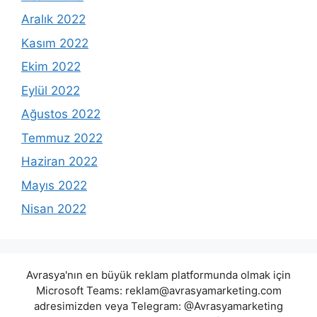
Aralık 2022
Kasım 2022
Ekim 2022
Eylül 2022
Ağustos 2022
Temmuz 2022
Haziran 2022
Mayıs 2022
Nisan 2022
Avrasya'nın en büyük reklam platformunda olmak için
Microsoft Teams:
reklam@avrasyamarketing.com
adresimizden veya Telegram: @Avrasyamarketing