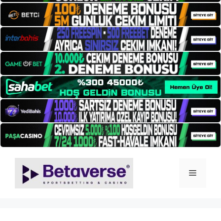
İçeriğe
atla
Menü