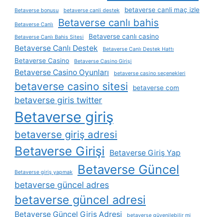
betaverse canli maç izle
Betaverse bonusu
betaverse canli destek
Betaverse canlı bahis
Betaverse Canlı
Betaverse canlı casino
Betaverse Canlı Bahis Sitesi
Betaverse Canlı Destek
Betaverse Canlı Destek Hattı
Betaverse Casino
Betaverse Casino Girişi
Betaverse Casino Oyunları
betaverse casino seçenekleri
betaverse casino sitesi
betaverse com
betaverse giris twitter
Betaverse giriş
betaverse giriş adresi
Betaverse Girişi
Betaverse Giriş Yap
Betaverse Güncel
Betaverse giriş yapmak
betaverse güncel adres
betaverse güncel adresi
Betaverse Güncel Giriş Adresi
betaverse güvenilebilir mi