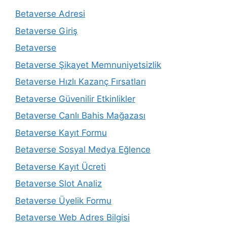
Betaverse Adresi
Betaverse Giriş
Betaverse
Betaverse Şikayet Memnuniyetsizlik
Betaverse Hızlı Kazanç Fırsatları
Betaverse Güvenilir Etkinlikler
Betaverse Canlı Bahis Mağazası
Betaverse Kayıt Formu
Betaverse Sosyal Medya Eğlence
Betaverse Kayıt Ücreti
Betaverse Slot Analiz
Betaverse Üyelik Formu
Betaverse Web Adres Bilgisi