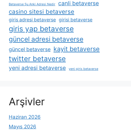
canli betaverse
Betaverse Şu Anki Adresi Nedir
casino sitesi betaverse
giris adresi betaverse
girisi betaverse
giris yap betaverse
güncel adresi betaverse
kayit betaverse
güncel betaverse
twitter betaverse
yeni adresi betaverse
yeni giris betaverse
Arşivler
Haziran 2026
Mayıs 2026