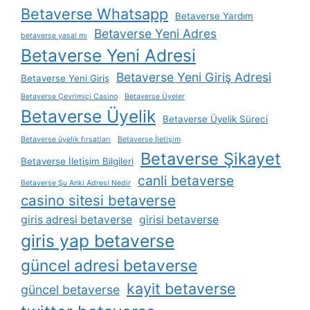
Betaverse Whatsapp
Betaverse Yardım
Betaverse Yeni Adres
betaverse yasal mı
Betaverse Yeni Adresi
Betaverse Yeni Giriş Adresi
Betaverse Yeni Giriş
Betaverse Çevrimiçi Casino
Betaverse Üyeler
Betaverse Üyelik
Betaverse Üyelik Süreci
Betaverse üyelik fırsatları
Betaverse İletişim
Betaverse Şikayet
Betaverse İletişim Bilgileri
canli betaverse
Betaverse Şu Anki Adresi Nedir
casino sitesi betaverse
giris adresi betaverse
girisi betaverse
giris yap betaverse
güncel adresi betaverse
kayit betaverse
güncel betaverse