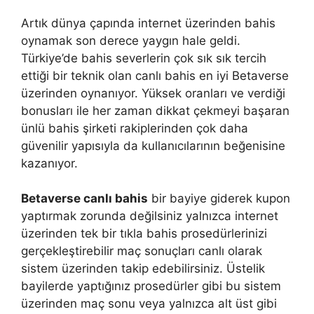
Artık dünya çapında internet üzerinden bahis
oynamak son derece yaygın hale geldi.
Türkiye’de bahis severlerin çok sık sık tercih
ettiği bir teknik olan canlı bahis en iyi Betaverse
üzerinden oynanıyor. Yüksek oranları ve verdiği
bonusları ile her zaman dikkat çekmeyi başaran
ünlü bahis şirketi rakiplerinden çok daha
güvenilir yapısıyla da kullanıcılarının beğenisine
kazanıyor.
Betaverse canlı bahis
bir bayiye giderek kupon
yaptırmak zorunda değilsiniz yalnızca internet
üzerinden tek bir tıkla bahis prosedürlerinizi
gerçekleştirebilir maç sonuçları canlı olarak
sistem üzerinden takip edebilirsiniz. Üstelik
bayilerde yaptığınız prosedürler gibi bu sistem
üzerinden maç sonu veya yalnızca alt üst gibi