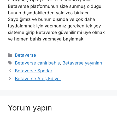
Betaverse platformunun size sunmuş olduğu
bunun dışındakilerden yalnızca birkaçı.
Saydığımız ve bunun dışında ve çok daha
faydalanmak için yapmamız gereken tek şey
sisteme girip Betaverse güvenilir mi üye olmak
ve hemen bahis yapmaya başlamak.
Kategoriler
Betaverse
Etiketler
Betaverse canlı bahis
,
Betaverse yayınları
Yazı
Betaverse Sporlar
dolaşımı
Betaverse Ateş Ediyor
Yorum yapın