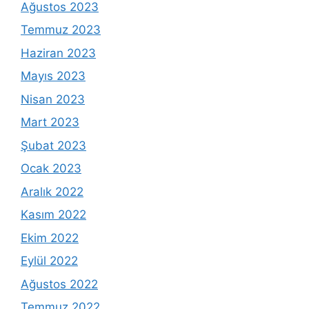
Ağustos 2023
Temmuz 2023
Haziran 2023
Mayıs 2023
Nisan 2023
Mart 2023
Şubat 2023
Ocak 2023
Aralık 2022
Kasım 2022
Ekim 2022
Eylül 2022
Ağustos 2022
Temmuz 2022