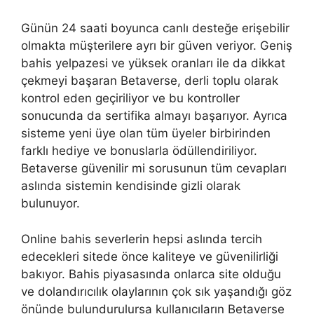
Günün 24 saati boyunca canlı desteğe erişebilir
olmakta müşterilere ayrı bir güven veriyor. Geniş
bahis yelpazesi ve yüksek oranları ile da dikkat
çekmeyi başaran Betaverse, derli toplu olarak
kontrol eden geçiriliyor ve bu kontroller
sonucunda da sertifika almayı başarıyor. Ayrıca
sisteme yeni üye olan tüm üyeler birbirinden
farklı hediye ve bonuslarla ödüllendiriliyor.
Betaverse güvenilir mi sorusunun tüm cevapları
aslında sistemin kendisinde gizli olarak
bulunuyor.
Online bahis severlerin hepsi aslında tercih
edecekleri sitede önce kaliteye ve güvenilirliği
bakıyor. Bahis piyasasında onlarca site olduğu
ve dolandırıcılık olaylarının çok sık yaşandığı göz
önünde bulundurulursa kullanıcıların Betaverse