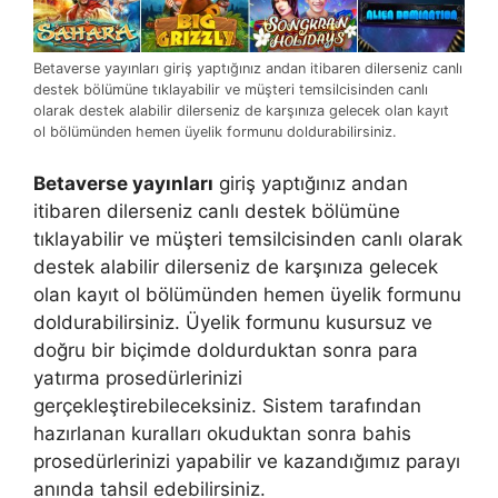
Betaverse yayınları giriş yaptığınız andan itibaren dilerseniz canlı
destek bölümüne tıklayabilir ve müşteri temsilcisinden canlı
olarak destek alabilir dilerseniz de karşınıza gelecek olan kayıt
ol bölümünden hemen üyelik formunu doldurabilirsiniz.
Betaverse yayınları
giriş yaptığınız andan
itibaren dilerseniz canlı destek bölümüne
tıklayabilir ve müşteri temsilcisinden canlı olarak
destek alabilir dilerseniz de karşınıza gelecek
olan kayıt ol bölümünden hemen üyelik formunu
doldurabilirsiniz. Üyelik formunu kusursuz ve
doğru bir biçimde doldurduktan sonra para
yatırma prosedürlerinizi
gerçekleştirebileceksiniz. Sistem tarafından
hazırlanan kuralları okuduktan sonra bahis
prosedürlerinizi yapabilir ve kazandığımız parayı
anında tahsil edebilirsiniz.