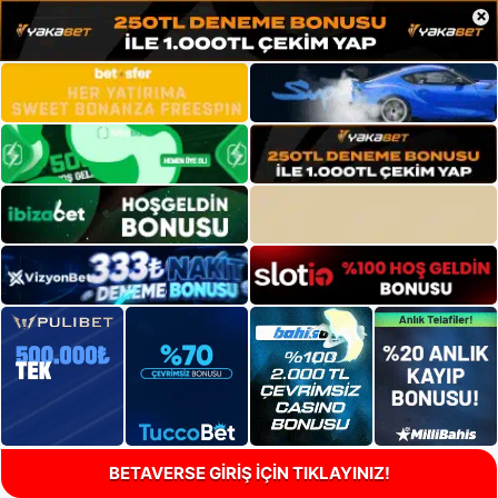
×
BETAVERSE GİRİŞ İÇİN TIKLAYINIZ!