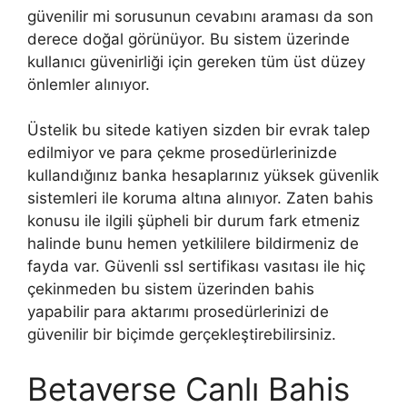
güvenilir mi sorusunun cevabını araması da son
derece doğal görünüyor. Bu sistem üzerinde
kullanıcı güvenirliği için gereken tüm üst düzey
önlemler alınıyor.
Üstelik bu sitede katiyen sizden bir evrak talep
edilmiyor ve para çekme prosedürlerinizde
kullandığınız banka hesaplarınız yüksek güvenlik
sistemleri ile koruma altına alınıyor. Zaten bahis
konusu ile ilgili şüpheli bir durum fark etmeniz
halinde bunu hemen yetkililere bildirmeniz de
fayda var. Güvenli ssl sertifikası vasıtası ile hiç
çekinmeden bu sistem üzerinden bahis
yapabilir para aktarımı prosedürlerinizi de
güvenilir bir biçimde gerçekleştirebilirsiniz.
Betaverse Canlı Bahis