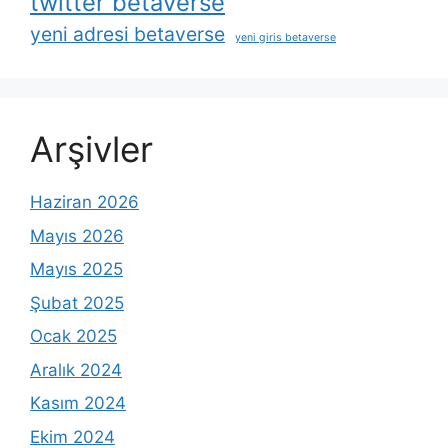
twitter betaverse
yeni adresi betaverse
yeni giris betaverse
Arşivler
Haziran 2026
Mayıs 2026
Mayıs 2025
Şubat 2025
Ocak 2025
Aralık 2024
Kasım 2024
Ekim 2024